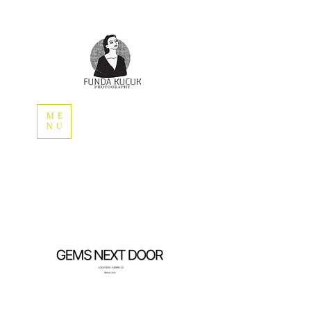
ME
NU