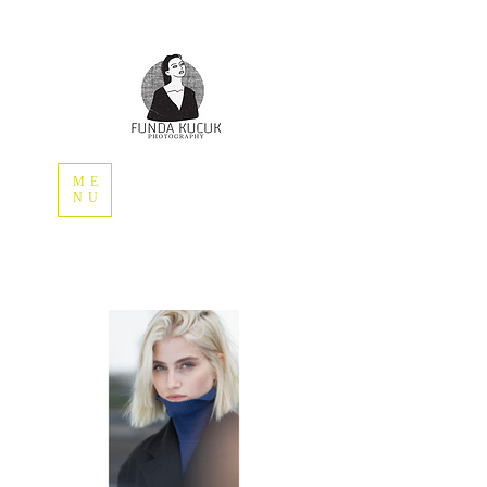
ME
NU